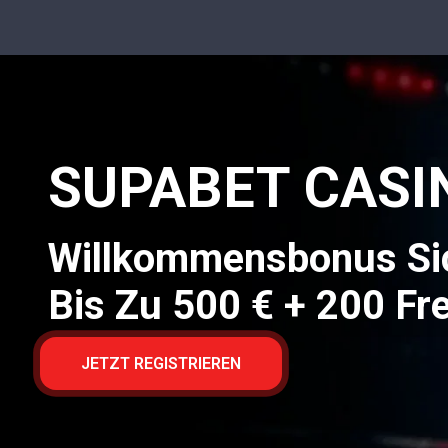
SUPABET CASI
Willkommensbonus Si
Bis Zu 500 € + 200 Fre
JETZT REGISTRIEREN