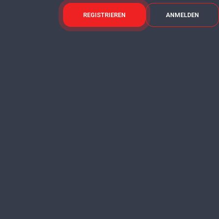
REGISTRIEREN
ANMELDEN