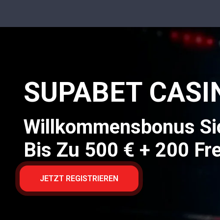
SUPABET CASI
Willkommensbonus Si
Bis Zu 500 € + 200 Fre
JETZT REGISTRIEREN