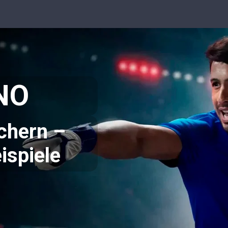
NO
chern –
ispiele